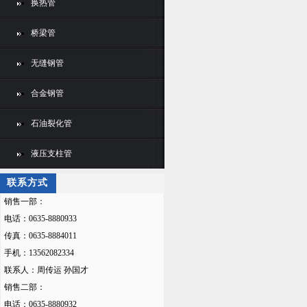
换热管
桥梁管
无缝钢管
合金钢管
石油裂化管
液压支柱管
联系方式
销售一部：
电话：0635-8880933
传真：0635-8884011
手机：13562082334
联系人：周传运 孙国才
销售二部：
电话：0635-8880932