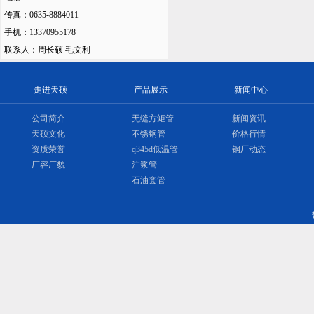
传真：0635-8884011
手机：13370955178
联系人：周长硕 毛文利
走进天硕
产品展示
新闻中心
公司简介
无缝方矩管
新闻资讯
天硕文化
不锈钢管
价格行情
资质荣誉
q345d低温管
钢厂动态
厂容厂貌
注浆管
石油套管