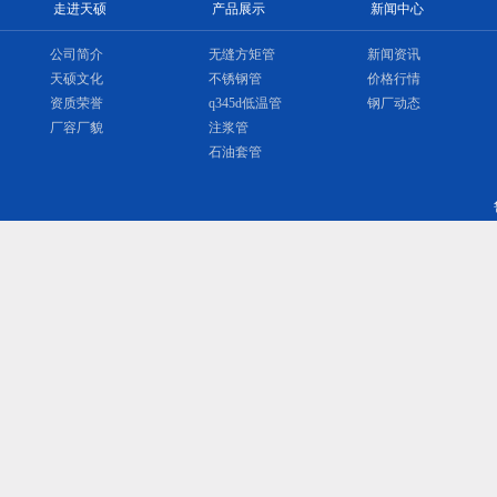
走进天硕
产品展示
新闻中心
公司简介
无缝方矩管
新闻资讯
天硕文化
不锈钢管
价格行情
资质荣誉
q345d低温管
钢厂动态
厂容厂貌
注浆管
石油套管